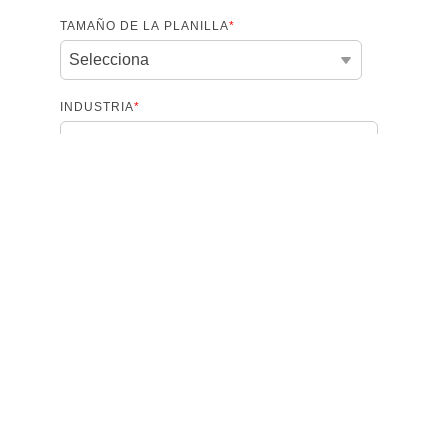
TAMAÑO DE LA PLANILLA
*
INDUSTRIA
*
¿CUÁL ES SU EXPECTATIVA CON ESTE
DIAGNÓSTICO?