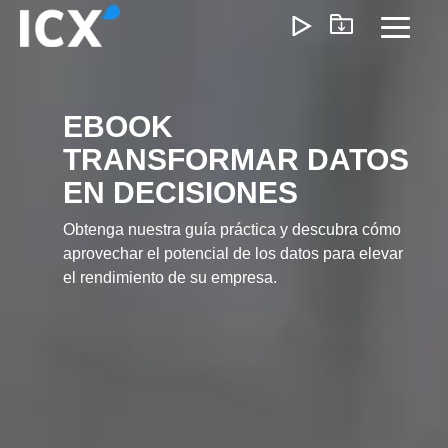
Skip
to
Toggl
the
Menu
main
content.
EBOOK
¿Qué Ofrecemos?
TRANSFORMAR DATOS
Ayudamos a las organizaciones a desbloquear el
EN DECISIONES
crecimiento optimizando operaciones, reduciendo
ineficiencias y habilitando formas de trabajo más
Obtenga nuestra guía práctica y descubra cómo
inteligentes. Nuestro enfoque genera un impacto
aprovechar el potencial de los datos para elevar
medible: menores costos, ejecución más ágil y
el rendimiento de su empresa.
operaciones escalables que impulsan la rentabilidad a
largo plazo.
Experiencia del Cliente
Marketing y Ventas
Precios e I