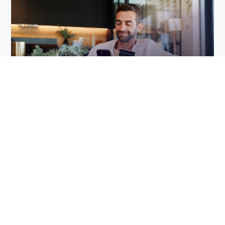
10 min leer
Pricing competitivo sin caer en la trampa de
ser siempre el más barato
jul 30, 2026 by Iván Arroyo
Bajar el precio porque un competidor lo hizo
suele sentirse como una decisión rápida,
prudente y hasta inevitable....