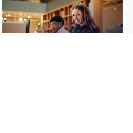
10 min leer
El verdadero problema no es tu CRM. Es
todo lo que ocurre fuera de el.
jul 29, 2026 by Aracely Sáenz
Implementar un CRM suele marcar un punto de
inflexión para muchas organizaciones. La
expectativa es clara: centralizar...