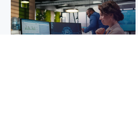
12 min leer
La IA no reemplaza las malas integraciones:
las hace más evidentes
ago 5, 2026 by José Alvarez
En el ecosistema tecnológico de 2026, nos
encontramos inmersos en una vorágine de
optimismo respecto al potencial...