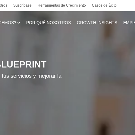
otros
Suscríbase
Herramientas de Crecimiento
Casos de Éxito
CEMOS?
POR QUÉ NOSOTROS
GROWTH INSIGHTS
EMPI
te
BLUEPRINT
tus servicios y mejorar la
l