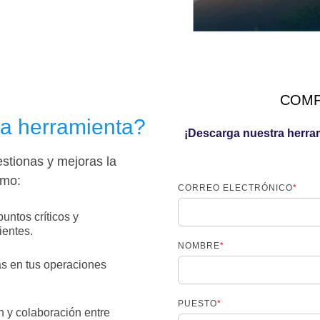
COMP
a herramienta?
¡Descarga nuestra herra
stionas y mejoras la
omo:
CORREO ELECTRÓNICO
*
 puntos críticos y
ientes.
NOMBRE
*
ias en tus operaciones
PUESTO
*
ón y colaboración entre